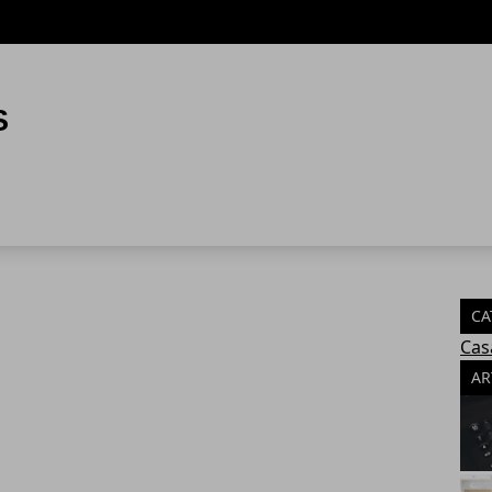
CA
Cas
AR