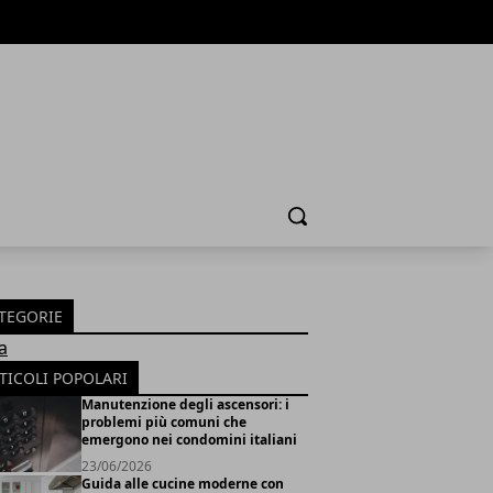
Cerca
TEGORIE
a
TICOLI POPOLARI
Manutenzione degli ascensori: i
problemi più comuni che
emergono nei condomini italiani
23/06/2026
Guida alle cucine moderne con