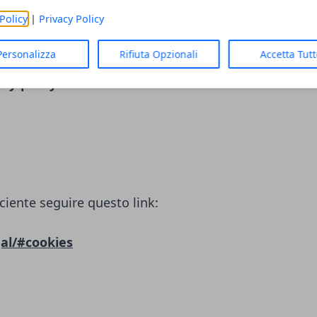
LC)
Policy
|
Privacy Policy
ciente seguire questo link:
Personalizza
Rifiuta Opzionali
Accetta Tut
cy-policy/
ciente seguire questo link:
al/#cookies