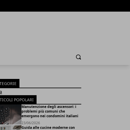
Cerca
TEGORIE
a
TICOLI POPOLARI
Manutenzione degli ascensori: i
problemi più comuni che
emergono nei condomini italiani
23/06/2026
Guida alle cucine moderne con