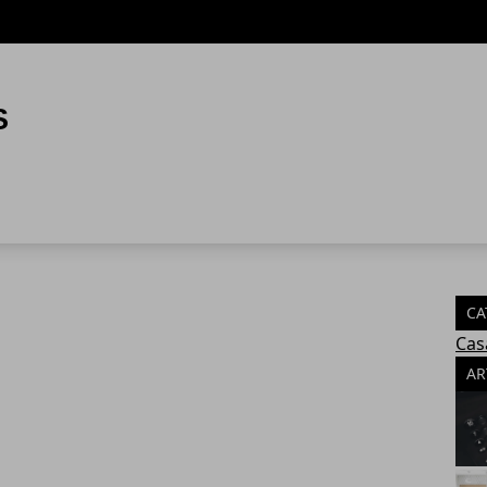
CA
Cas
AR