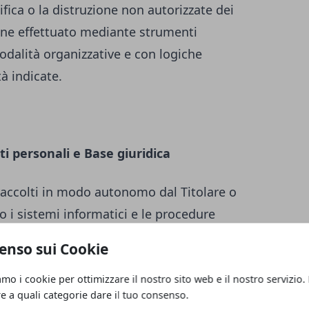
ifica o la distruzione non autorizzate dei
iene effettuato mediante strumenti
odalità organizzative e con logiche
tà indicate.
ti personali e Base giuridica
raccolti in modo autonomo dal Titolare o
o i sistemi informatici e le procedure
nto del presente Sito web acquisiscono
enso sui Cookie
, di carattere tecnico-informatico (ad es.
tilizzato, il sistema operativo, il nome di
amo i cookie per ottimizzare il nostro sito web e il nostro servizio.
re a quali categorie dare il tuo consenso.
 dai quali è stato effettuato l’accesso o