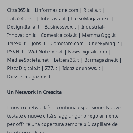
Citta365.it | Linformazione.com | Ritalia.it |
Italia24ore.it | Intervista.it | LussoMagazine.it |
Design-Italia.it | Businessvox.it | Industrial-
Innovation.it | Comesicalcola.it | MammaOggi.it |
Tele90.it | iJobs.it | Comefare.com | CheekyMag.it |
RSVN.it | WebNotizie.net | NewsDigitali.com |
MediaeSocieta.net | Lettera35.it | Bcrmagazine.it |
PizzaDigitale.it | ZZ7.it | Ideazionenews.it |
Dossiermagazine.it
Un Network in Crescita
Il nostro network è in continua espansione. Nuove
testate e nuove città si aggiungono regolarmente
per offrire una copertura sempre più capillare del
territorio italiano.