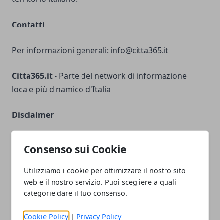
Contatti
Per informazioni generali:
info@citta365.it
Citta365.it
- Parte del network di informazione
locale più dinamico d'Italia
Disclaimer
Il sito non rappresenta una testata giornalistica in
Consenso sui Cookie
quanto viene aggiornato senza alcuna periodicità.
Non può pertanto considerarsi un prodotto
Utilizziamo i cookie per ottimizzare il nostro sito
editoriale ai sensi della legge n° 62 del 7 marzo 2001.
web e il nostro servizio. Puoi scegliere a quali
categorie dare il tuo consenso.
Responsabilità sui Contenuti
Cookie Policy
|
Privacy Policy