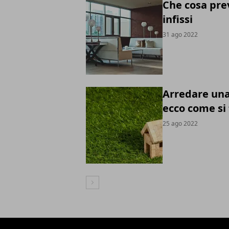
Che cosa pre
infissi
31 ago 2022
Arredare una
ecco come si 
25 ago 2022
Articolo Successivo