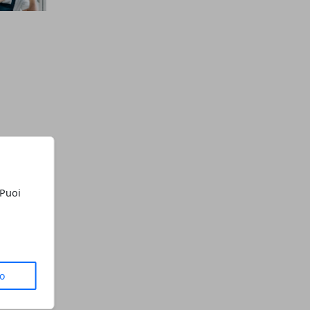
 Puoi
to