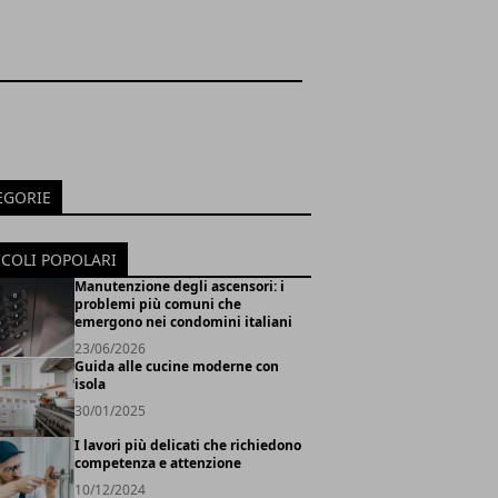
EGORIE
ICOLI POPOLARI
Manutenzione degli ascensori: i
problemi più comuni che
emergono nei condomini italiani
23/06/2026
Guida alle cucine moderne con
isola
30/01/2025
I lavori più delicati che richiedono
competenza e attenzione
10/12/2024