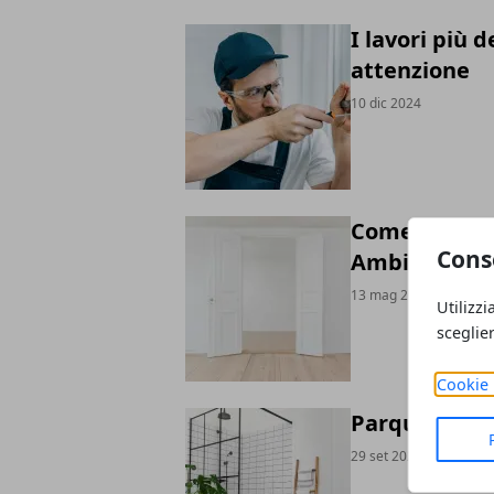
I lavori più 
attenzione
10 dic 2024
Come le Paret
Cons
Ambienti di 
13 mag 2024
Utilizzi
sceglie
Cookie 
Parquet in Ba
29 set 2023