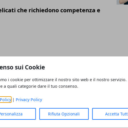
delicati che richiedono competenza e
i Mobili Ottimizzano lo Spazio negli
enso sui Cookie
Lavoro
amo i cookie per ottimizzare il nostro sito web e il nostro servizio.
re a quali categorie dare il tuo consenso.
Policy
|
Privacy Policy
gno: si può fare!
Personalizza
Rifiuta Opzionali
Accetta Tut