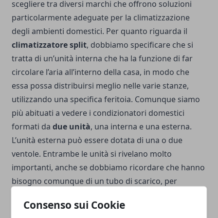
scegliere tra diversi marchi che offrono soluzioni
particolarmente adeguate per la climatizzazione
degli ambienti domestici. Per quanto riguarda il
climatizzatore split
, dobbiamo specificare che si
tratta di un’unità interna che ha la funzione di far
circolare l’aria all’interno della casa, in modo che
essa possa distribuirsi meglio nelle varie stanze,
utilizzando una specifica feritoia. Comunque siamo
più abituati a vedere i condizionatori domestici
formati da
due unità
, una interna e una esterna.
L’unità esterna può essere dotata di una o due
ventole. Entrambe le unità si rivelano molto
importanti, anche se dobbiamo ricordare che hanno
bisogno comunque di un tubo di scarico, per
eliminare tutta l’acqua che si forma in seguito al
Consenso sui Cookie
processo di condensazione. Chiaramente esistono