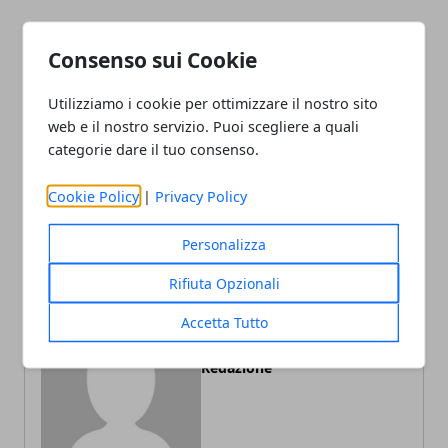
Facebook
Twitter
Whatsapp
Consenso sui Cookie
Utilizziamo i cookie per ottimizzare il nostro sito
web e il nostro servizio. Puoi scegliere a quali
Articolo Precedente
Articolo Successivo
categorie dare il tuo consenso.
Consigli per ristrutturare
Condizionatori per la
una casa
climatizzazione: tipologie e
Cookie Policy
|
Privacy Policy
funzionamento
Personalizza
Rifiuta Opzionali
Accetta Tutto
Redazione