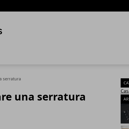
 serratura
CA
Cas
e una serratura
AR