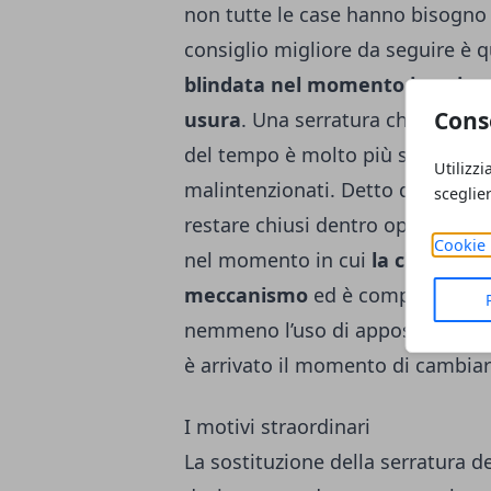
non tutte le case hanno bisogno d
consiglio migliore da seguire è q
blindata nel momento in cui com
Cons
usura
. Una serratura che ha subi
del tempo è molto più semplice 
Utilizzi
malintenzionati. Detto questo, pe
sceglie
restare chiusi dentro oppure fuor
Cookie 
nel momento in cui
la chiave fi
meccanismo
ed è complicato gira
nemmeno l’uso di appositi prodott
è arrivato il momento di cambiare
I motivi straordinari
La sostituzione della serratura d