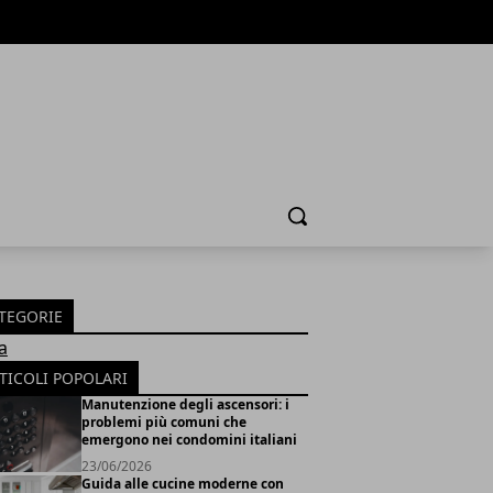
Cerca
TEGORIE
a
TICOLI POPOLARI
Manutenzione degli ascensori: i
problemi più comuni che
emergono nei condomini italiani
23/06/2026
Guida alle cucine moderne con