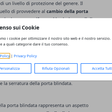
i un livello di protezione del genere.
Il
uello di provvedere al
cambio della porta
inciano a manifestarsi i primi segnali di
enso sui Cookie
to dei danni abituali legati al trascorrere
da manomettere e da aprire per i
amo i cookie per ottimizzare il nostro sito web e il nostro servizio.
rò, è molto più alto anche il pericolo di
re a quali categorie dare il tuo consenso.
i casa.
I primi segnali possono emergere
Policy
|
Privacy Policy
nisce per incepparsi all’interno del
rla all’interno della serratura. Se
Personalizza
Rifiuta Opzionali
Accetta Tut
i lubrificanti può essere d’aiuto, ecco che
 la serratura della porta blindata.
ella porta blindata rappresenta un aspetto